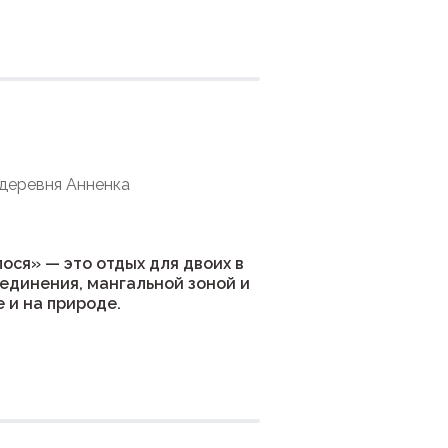
ния
 деревня Анненка
ося» — это отдых для двоих в
единения, мангальной зоной и
 и на природе.