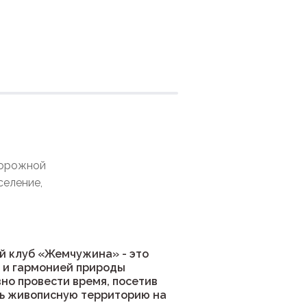
ния
дорожной
селение,
й клуб «Жемчужина» - это
 и гармонией природы
но провести время, посетив
ть живописную территорию на