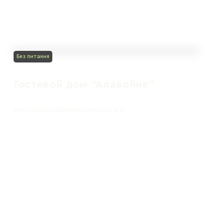
Без питания
Гостевой дом "Алавойне"
Республика Карелия Олонецкий р-н