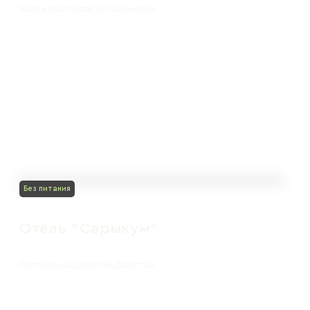
Калужская область Медынский
Без питания
Отель "Сарыкум"
Республика Дагестан Дагестан