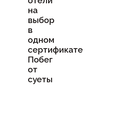
отели
на
выбор
в
одном
сертификате
Побег
от
суеты
Посмотреть
сертификат