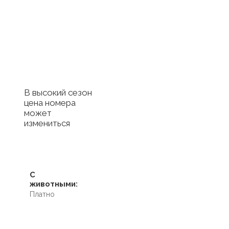
Купить
сертификат в
отель
Купить сертификат
с отелем
В высокий сезон
цена номера
может
измениться
С
животными:
Платно