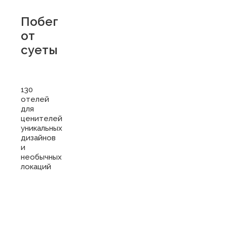
Побег
от
суеты
130
отелей
для
ценителей
уникальных
дизайнов
и
необычных
локаций
Купить
сертификат
в отель