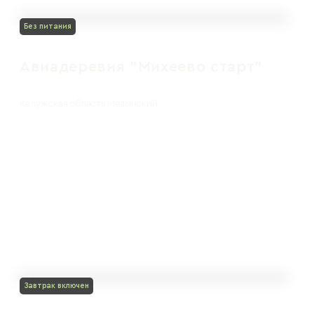
Без питания
Авиадеревня "Михеево старт"
Калужская область Медынский
Завтрак включен