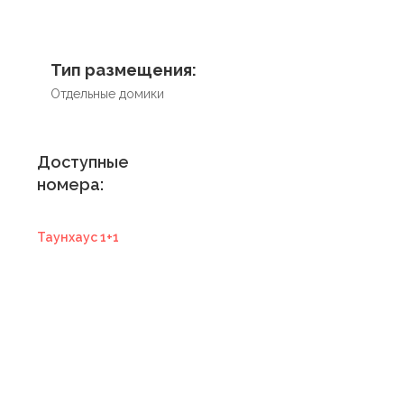
Тип размещения:
Отдельные домики
Доступные
номера:
Таунхаус 1+1
Купить
сертификат в
отель
Купить сертификат
с отелем