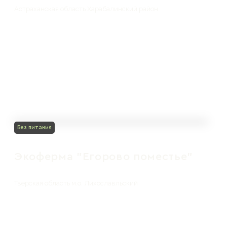
Астраханская область Харабалинский район
Без питания
Экоферма "Егорово поместье"
Тверская область м.о. Лихославльский