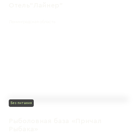
Отель"Лайнер"
Ленинградская область
Без питания
Рыболовная база «Причал
Рыбака»