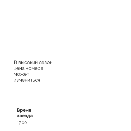
Купить
сертификат в
отель
Купить сертификат
с отелем
В высокий сезон
цена номера
может
измениться
Время
заезда
17:00