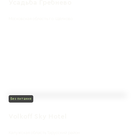
Усадьба Гребнево
Московская область г.о. Щёлково
Без питания
Volkoff Sky Hotel
Калужская область Тарусский район