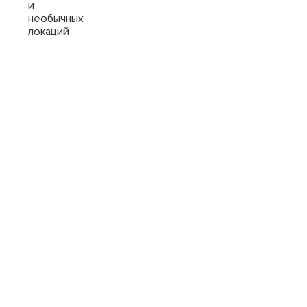
и
необычных
локаций
Купить
сертификат
в отель