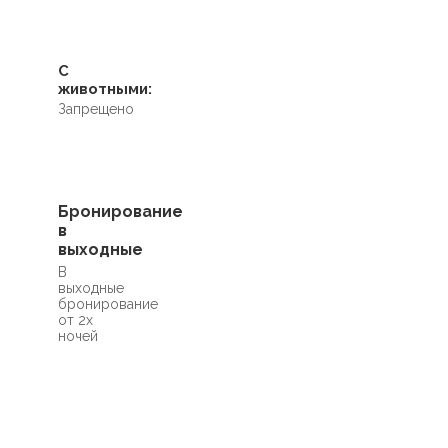
С
животными:
Запрещено
Бронирование
в
выходные
В
выходные
бронирование
от 2х
ночей