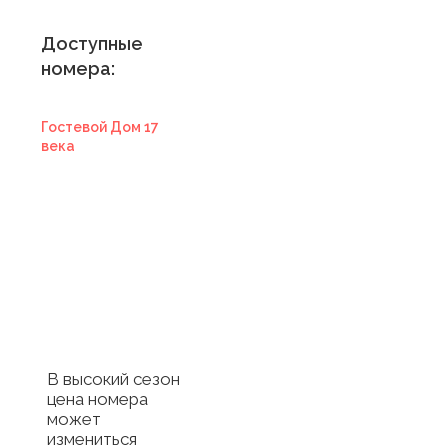
Доступные
номера:
Гостевой Дом 17
века
Купить
сертификат в
отель
Купить сертификат
с отелем
В высокий сезон
цена номера
может
измениться