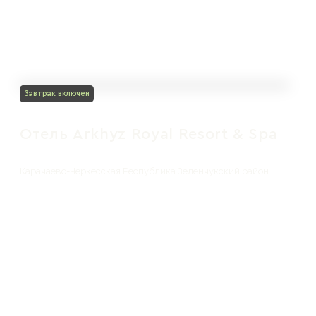
Завтрак включен
Отель Arkhyz Royal Resort & Spa
Карачаево-Черкесская Республика Зеленчукский район