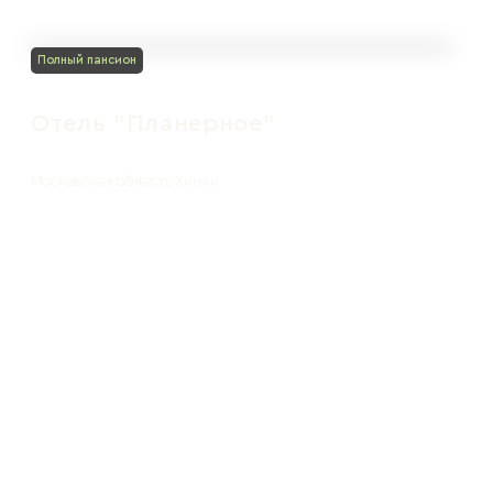
Полный пансион
Отель "Планерное"
Московская область Химки