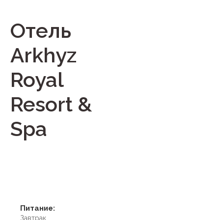
Отель
Arkhyz
Royal
Resort &
Spa
Питание:
Завтрак