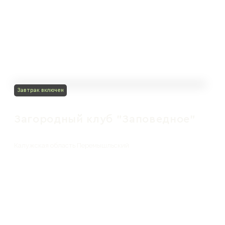
Завтрак включен
Загородный клуб "Заповедное"
Калужская область Перемышльский