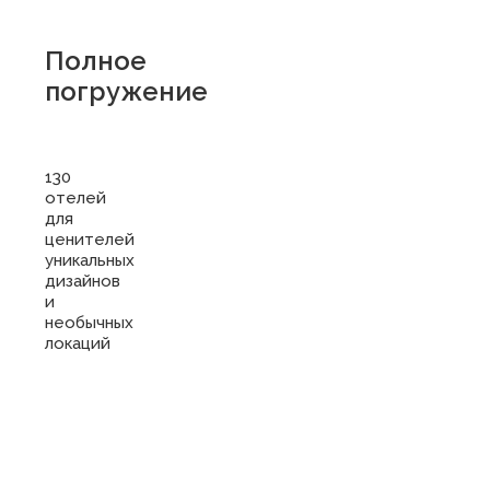
Полное
погружение
130
отелей
для
ценителей
уникальных
дизайнов
и
необычных
локаций
Купить
сертификат
в отель