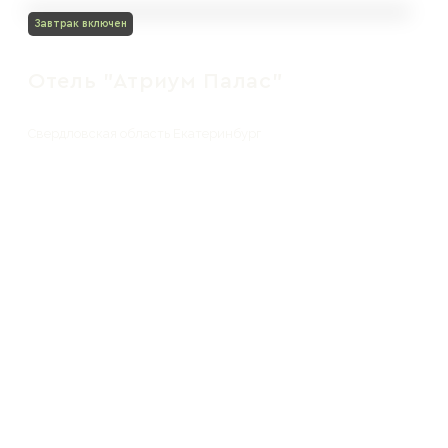
Завтрак включен
Отель "Атриум Палас"
Свердловская область Екатеринбург