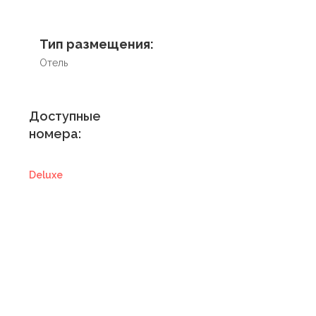
Тип размещения:
Отель
Доступные
номера:
Deluxe
Купить
сертификат в
отель
Купить сертификат
с отелем