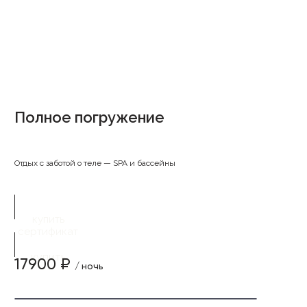
Полное погружение
Отдых с заботой о теле — SPA и бассейны
купить
сертификат
купить
17900 ₽
/ ночь