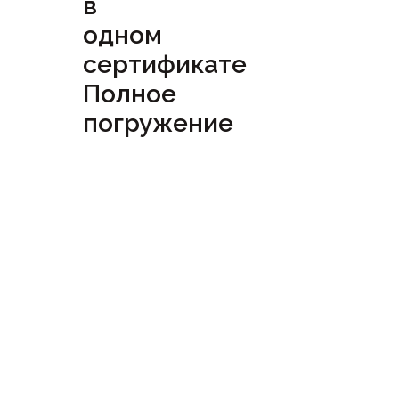
в
одном
сертификате
Полное
погружение
Посмотреть
сертификат