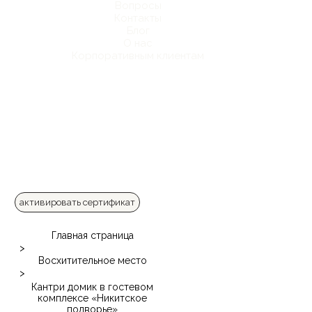
Вопросы
Контакты
Блог
О нас
Корпоративным клиентам
активировать сертификат
Главная страница
>
Восхитительное место
>
Кантри домик в гостевом
комплексе «Никитское
подворье»