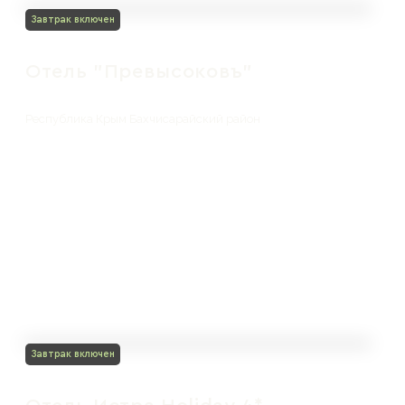
Завтрак включен
Отель "Превысоковъ"
Республика Крым Бахчисарайский район
Завтрак включен