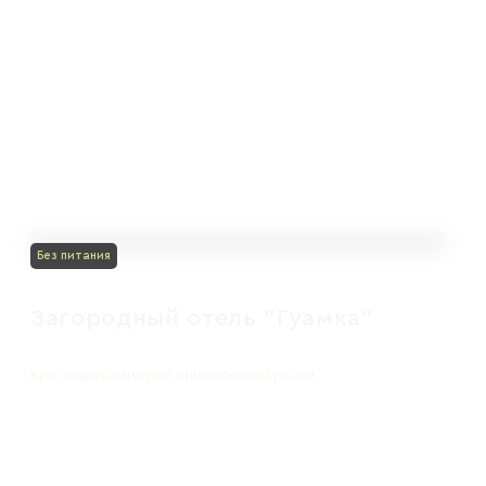
Без питания
Загородный отель "Гуамка"
Краснодарский край Апшеронский район