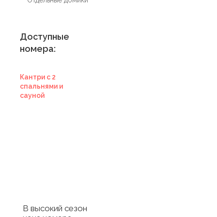
Доступные
номера:
Кантри с 2
спальнями и
сауной
Купить
сертификат в
отель
Купить сертификат
с отелем
В высокий сезон