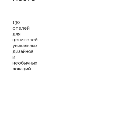
130
отелей
для
ценителей
уникальных
дизайнов
и
необычных
локаций
Купить
сертификат
в отель