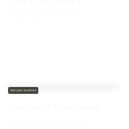
Отель Истра Holiday 4*
Московская область г.о. Солнечногорск
Завтрак включен
Парк-отель Торбеево озеро
Московская область г.о. Сергиево-Посадский