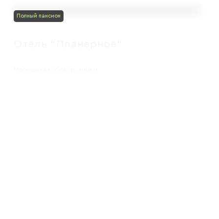
Полный пансион
Отель "Планерное"
Московская область Химки