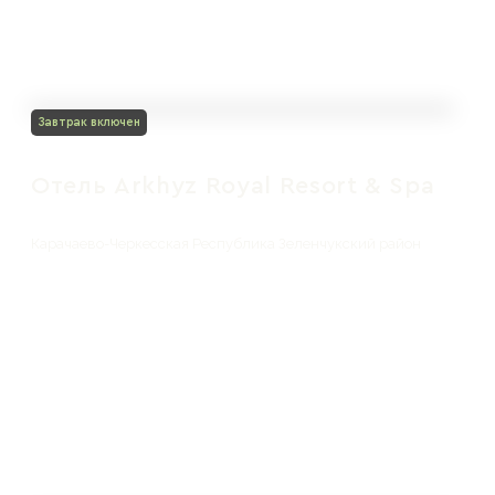
Завтрак включен
Отель Arkhyz Royal Resort & Spa
Карачаево-Черкесская Республика Зеленчукский район