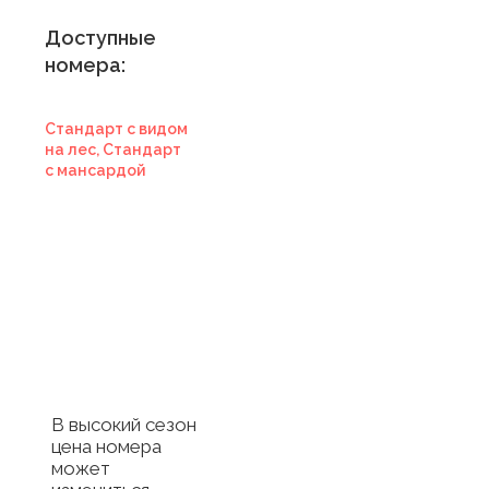
Доступные
номера:
Стандарт с видом
на лес, Стандарт
с мансардой
Купить
сертификат в
отель
Купить сертификат
с отелем
В высокий сезон
цена номера
может