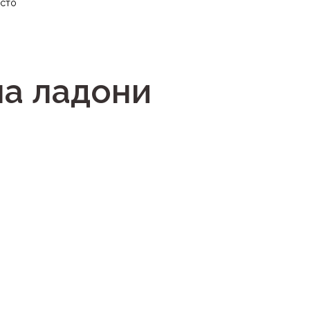
есто
на ладони