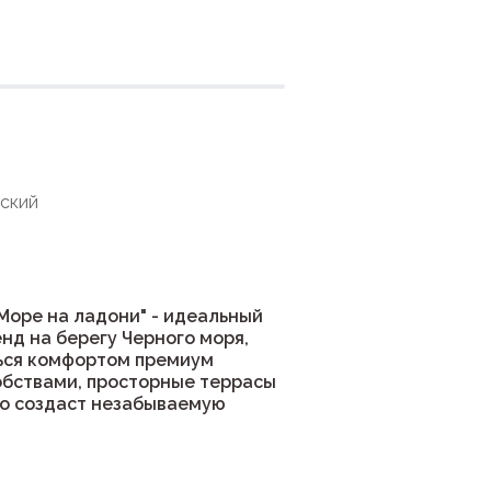
ния
нский
Море на ладони" - идеальный
енд на берегу Черного моря,
ться комфортом премиум
обствами, просторные террасы
это создаст незабываемую