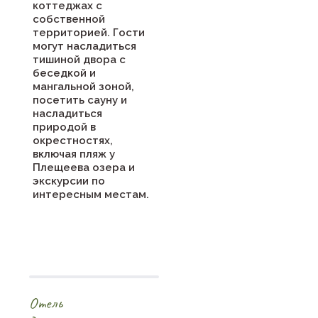
коттеджах с
собственной
территорией. Гости
могут насладиться
тишиной двора с
беседкой и
мангальной зоной,
посетить сауну и
насладиться
природой в
окрестностях,
включая пляж у
Плещеева озера и
экскурсии по
интересным местам.
Отель