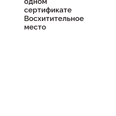
одном
сертификате
Восхитительное
место
Посмотреть
сертификат