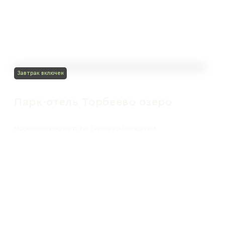
Завтрак включен
Парк-отель Торбеево озеро
Московская область г.о. Сергиево-Посадский