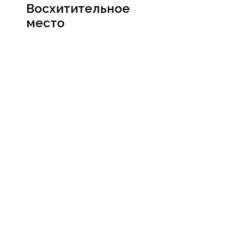
Восхитительное
место
Посмотреть
сертификат
Социальные сети