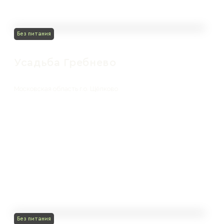
Без питания
Усадьба Гребнево
Московская область г.о. Щёлково
Без питания