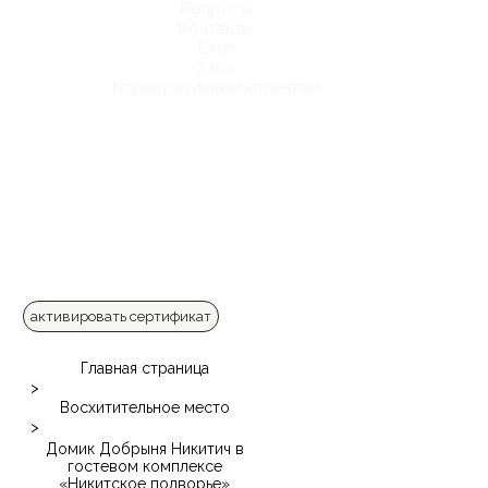
Вопросы
Контакты
Блог
О нас
Корпоративным клиентам
активировать сертификат
Главная страница
>
Восхитительное место
>
Домик Добрыня Никитич в
гостевом комплексе
«Никитское подворье»