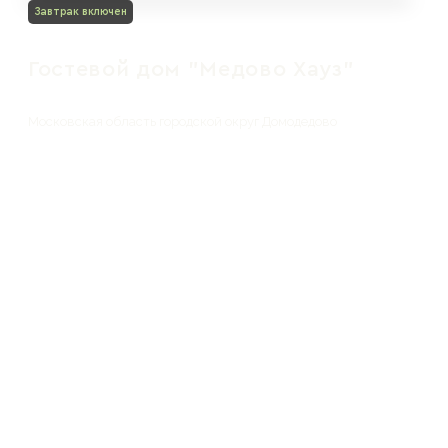
Завтрак включен
Гостевой дом "Медово Хауз"
Московская область городской округ Домодедово