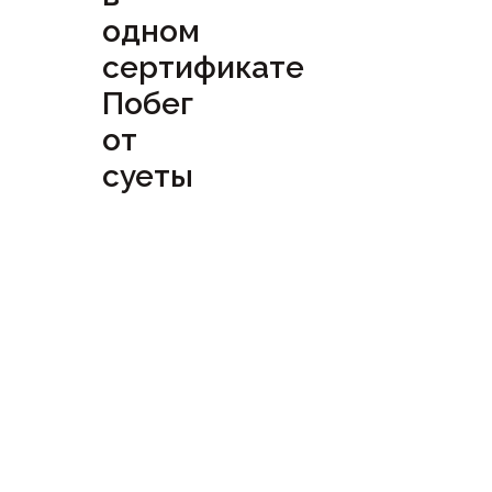
одном
сертификате
Побег
от
суеты
Посмотреть
сертификат