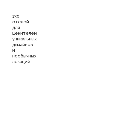
130
отелей
для
ценителей
уникальных
дизайнов
и
необычных
локаций
Купить
сертификат
в отель