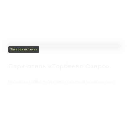
Завтрак включен
Парк-отель «Торбеево Озеро»
Московская область Сергиево-Посадский городской округ