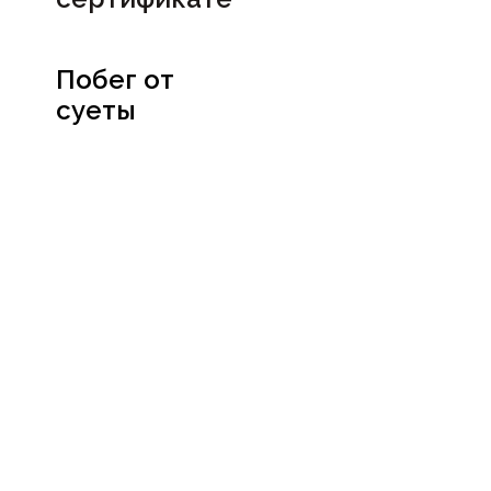
Побег от
суеты
Посмотреть
сертификат
Социальные сети