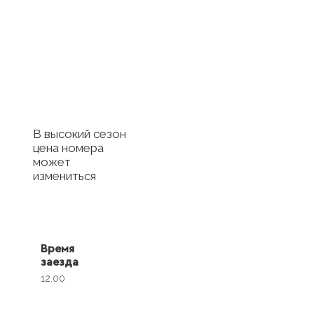
Купить
сертификат в
отель
Купить сертификат
с отелем
В высокий сезон
цена номера
может
измениться
Время
заезда
12.00