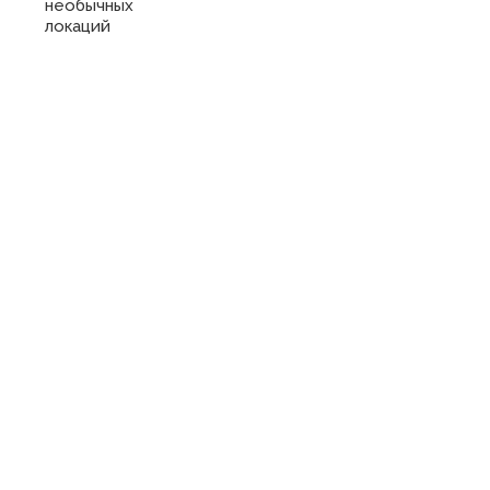
необычных
локаций
Купить
сертификат
в отель