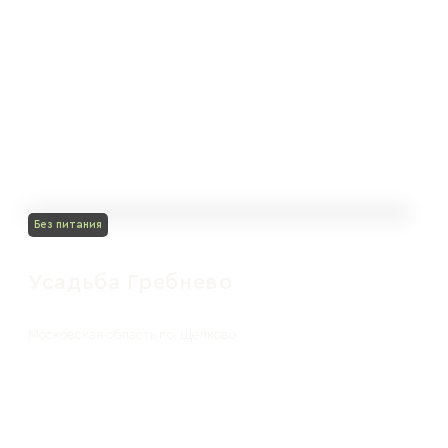
Без питания
Усадьба Гребнево
Московская область г.о. Щёлково