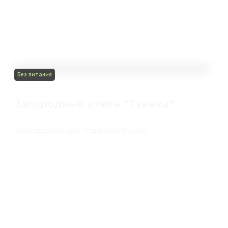
Без питания
Загородный отель "Гуамка"
Краснодарский край Апшеронский район