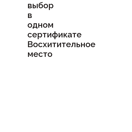
выбор
в
одном
сертификате
Восхитительное
место
Посмотреть
сертификат