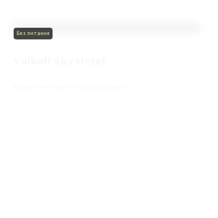
Без питания
Volkoff Sky Hotel
Калужская область Тарусский район