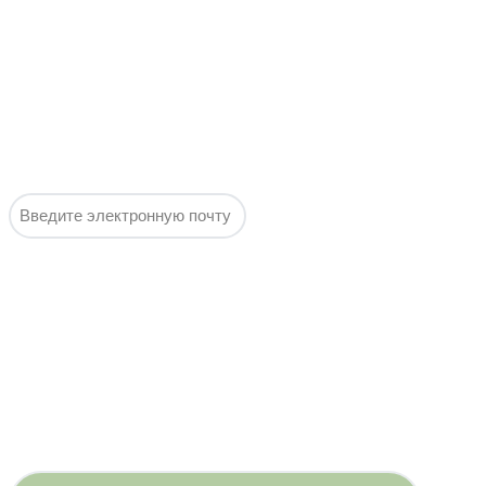
Горячие
предложения
недели по
самым
выгодным
ценам, без
спама и
воды!
Подписаться