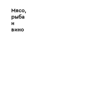
Мясо,
рыба
и
вино