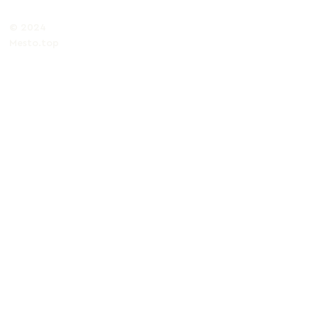
© 2024
Mesto.top
Политика обработки
персональных данных
Публичная
оферта
Условия
возврата
Пользовательское
соглашение