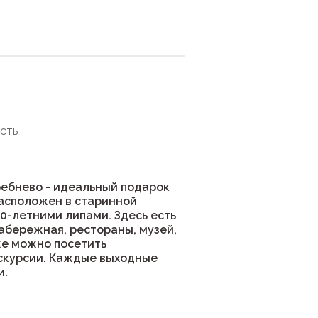
ния
сть
ребнево - идеальный подарок
расположен в старинной
00-летними липами. Здесь есть
абережная, рестораны, музей,
же можно посетить
кскурсии. Каждые выходные
и.