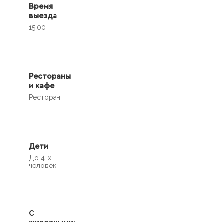
Время
выезда
15:00
Рестораны
и кафе
Ресторан
Дети
До 4-х
человек
С
животными: