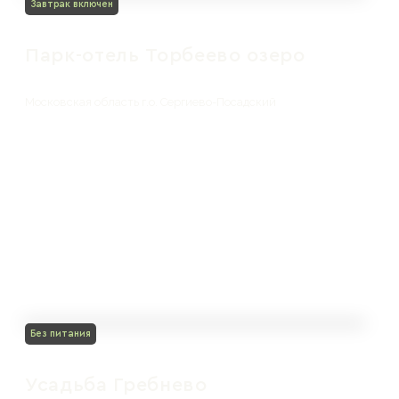
Завтрак включен
Парк-отель Торбеево озеро
Московская область г.о. Сергиево-Посадский
Без питания
Усадьба Гребнево