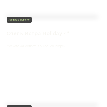
Завтрак включен
Отель Истра Holiday 4*
Московская область г.о. Солнечногорск