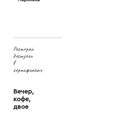
Ресторан
доступен
в
сертификате
Вечер,
кофе,
двое