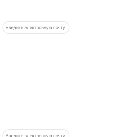
ценам, без
спама и
воды!
Подписаться
Выгодные
оповещения:
Горячие
предложения
недели по
самым
выгодным
ценам, без
спама и
воды!