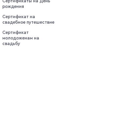
Сертификаты на День
рождения
Сертификат на
свадебное путешествие
Сертификат
молодоженам на
свадьбу
Выгодные
оповещения:
Горячие
предложения
недели по
самым
выгодным