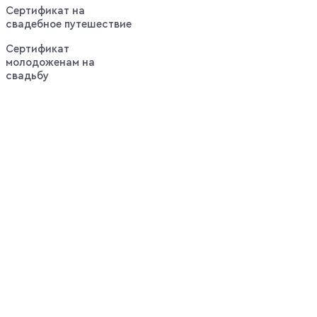
Сертификат на
свадебное путешествие
Сертификат
молодоженам на
свадьбу
Выгодные
оповещения:
Горячие
предложения
недели по
самым
выгодным
ценам, без
спама и