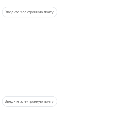
воды!
Подписаться
Выгодные
оповещения:
Горячие
предложения
недели по
самым
выгодным
ценам, без
спама и
воды!
Подписаться