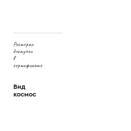
Ресторан
доступен
в
сертификате
Вид
космос