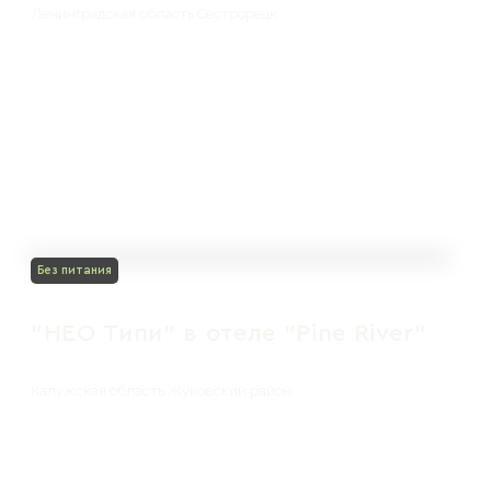
Ленинградская область Сестрорецк
Без питания
"НЕО Типи" в отеле "Pine River"
Калужская область Жуковский район