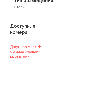
Тип размещения:
Отель
Доступные
номера:
Джуниор сьют N1
с 2 раздельными
кроватями
Купить
сертификат в
отель
Купить сертификат
с отелем