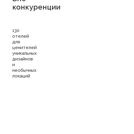
конкуренции
130
отелей
для
ценителей
уникальных
дизайнов
и
необычных
локаций
Купить
сертификат
в отель