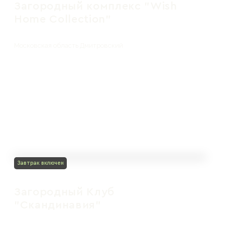
Загородный комплекс "Wish
Home Collection"
Московская область Дмитровский
Завтрак включен
Загородный Клуб
"Скандинавия"