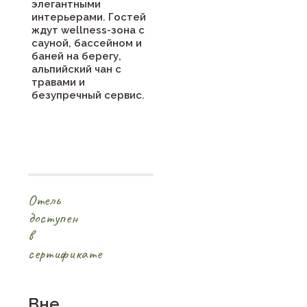
элегантными
интерьерами. Гостей
ждут wellness-зона с
сауной, бассейном и
баней на берегу,
альпийский чан с
травами и
безупречный сервис.
Отель
доступен
в
сертификате
Вне