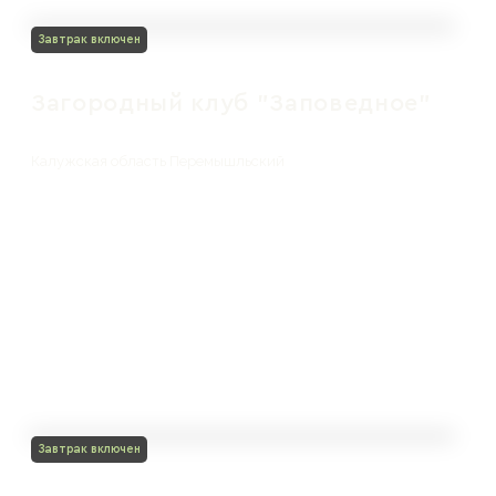
Завтрак включен
Загородный клуб "Заповедное"
Калужская область Перемышльский
Завтрак включен