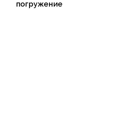
погружение
Посмотреть
сертификат
Социальные сети
Мессенджеры