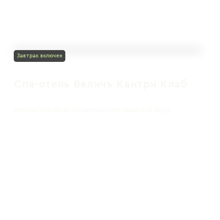
Завтрак включен
Спа-отель Величъ Кантри Клаб
Московская область Одинцовский городской округ