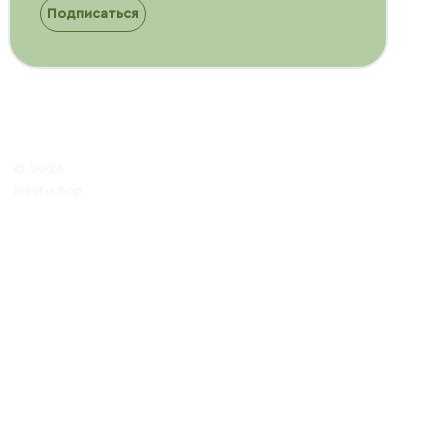
Подписаться
© 2024
Mesto.top
Политика обработки
персональных данных
Публичная
оферта
Условия
возврата