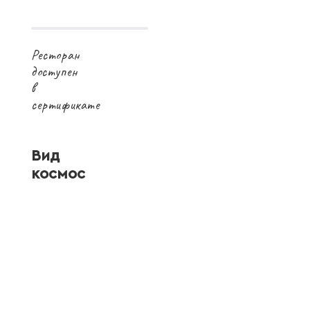
Ресторан
доступен
в
сертификате
Вид
космос