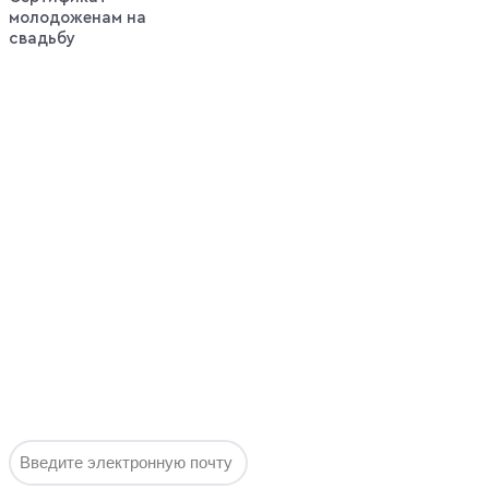
молодоженам на
свадьбу
Выгодные
оповещения:
Горячие
предложения
недели по
самым
выгодным
ценам, без
спама и
воды!