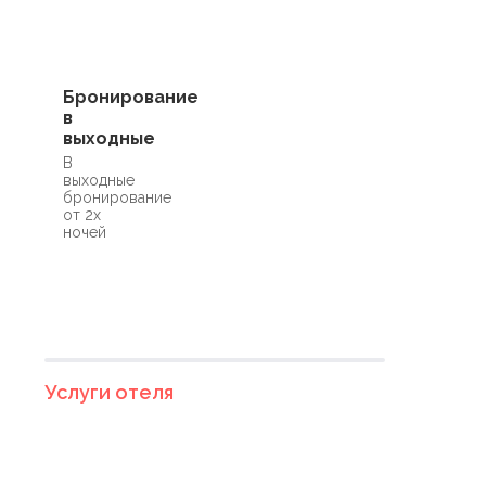
Бронирование
в
выходные
В
выходные
бронирование
от 2х
ночей
Услуги отеля