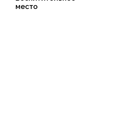
место
Посмотреть
сертификат
Социальные сети
Мессенджеры