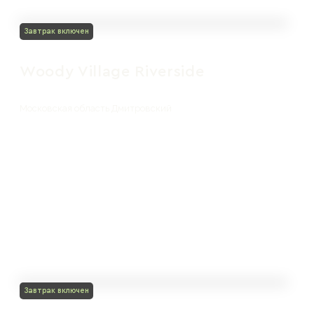
Завтрак включен
Woody Village Riverside
Московская область Дмитровский
Завтрак включен