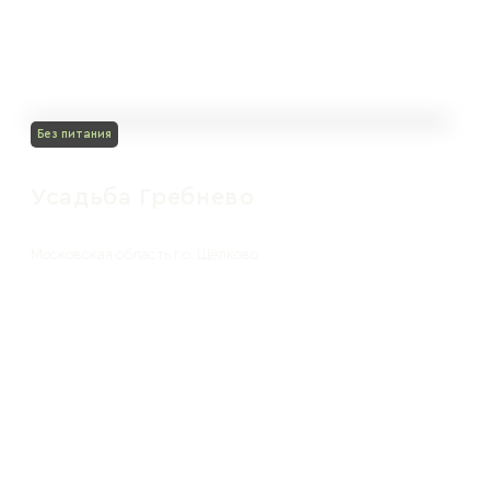
Без питания
Усадьба Гребнево
Московская область г.о. Щёлково