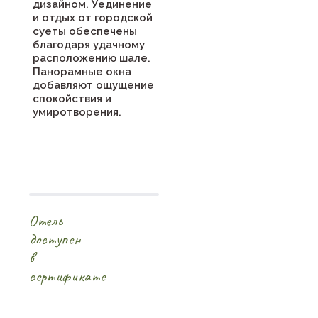
дизайном. Уединение
и отдых от городской
суеты обеспечены
благодаря удачному
расположению шале.
Панорамные окна
добавляют ощущение
спокойствия и
умиротворения.
Отель
доступен
в
сертификате