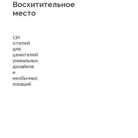
Восхитительное
место
130
отелей
для
ценителей
уникальных
дизайнов
и
необычных
локаций
Купить
сертификат
в отель