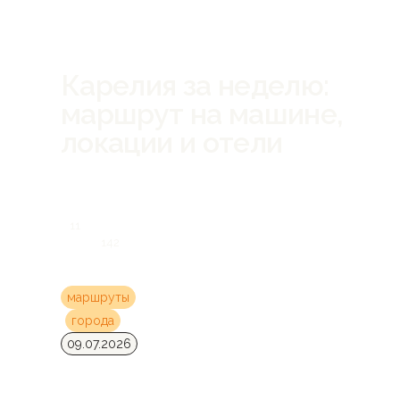
Карелия за неделю:
маршрут на машине,
локации и отели
11
142
маршруты
города
09.07.2026