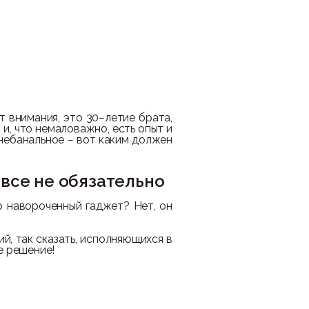
т внимания, это 30−летие брата,
и, что немаловажно, есть опыт и
 небанальное − вот каким должен
овсе не обязательно
о навороченный гаджет? Нет, он
й, так сказать, исполняющихся в
е решение!