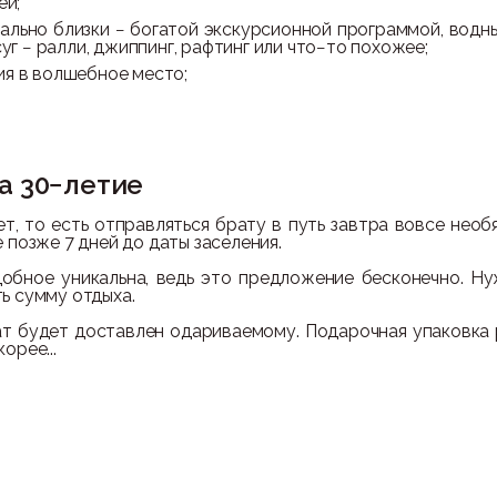
ей;
мально близки − богатой экскурсионной программой, вод
уг − ралли, джиппинг, рафтинг или что−то похожее;
ия в волшебное место;
а 30−летие
т, то есть отправляться брату в путь завтра вовсе необ
 позже 7 дней до даты заселения.
обное уникальна, ведь это предложение бесконечно. Ну
ь сумму отдыха.
ат будет доставлен одариваемому. Подарочная упаковка 
орее...