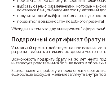
поехать на отдых одному, вдвоем или целой семь
выбрать отель с развлечениями, которые макси
комплекса бань, рыбалку или охоту, активный дос
получить полный кайф от небольшого путешеств
поразиться возможностям подобного презента!
Убеждены в том, что дар универсален? оформляем!
Подарочный сертификат брату н
Уникальный презент действует на протяжении 2х ле
разрешит выбрать оптимальное время и место, но не
Возможность подарить брату на 30 лет нечто под
интересует родственника больше всего и обозначит
Заявка принята в работу и после оплаты сертифик
еще больше возбудит желание заглянуть внутрь поск