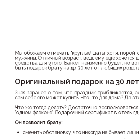
рождения 30 ле
Мы обожаем отмечать "круглые" даты, хотя, порой, 
мужчины. Отличный возраст, ведь ему еще хочется ш
средства для этого. Банкет неизменно будет, но в
быть подарок брату на др 30 лет от любящих родст
Оригинальный подарок на 30 лет
Зная заранее о том, что праздник приближается, 
сам себе его может купить. Что−то для дома? Да эт
Что же тогда делать? Достаточно воспользоваться 
"одном флаконе". Подарочный сертификат в отель, г
Он позволит брату:
сменить обстановку, что никогда не бывает лишн