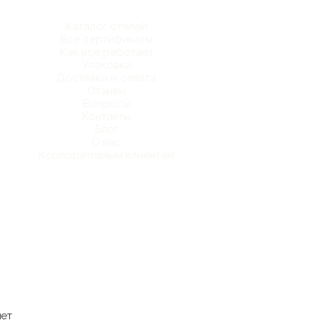
Каталог отелей
Все сертификаты
Как все работает
Упаковка
Доставка и оплата
Отзывы
Вопросы
Контакты
Блог
О нас
Корпоративным клиентам
лет