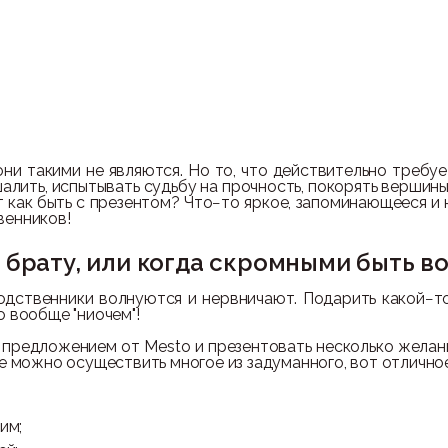
т
они такими не являются. Но то, что действительно требуе
алить, испытывать судьбу на прочность, покорять вершины 
от как быть с презентом? Что−то яркое, запоминающееся и
венников!
 брату, или когда скромными быть в
родственники волнуются и нервничают. Подарить какой−т
о вообще "ниочем"!
предложением от Mesto и презентовать несколько желани
де можно осуществить многое из задуманного, вот отлично
им;