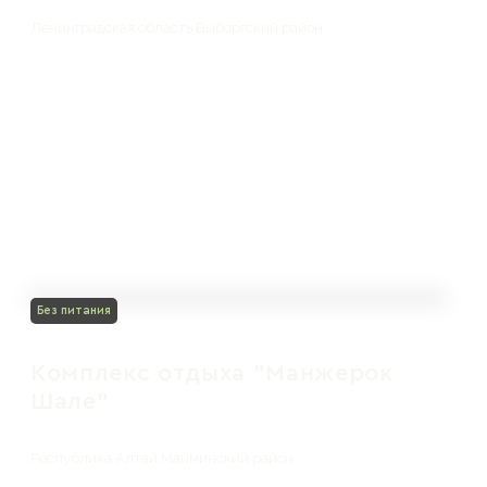
Ленинградская область Выборгский район
Без питания
Комплекс отдыха "Манжерок
Шале"
Республика Алтай Майминский район