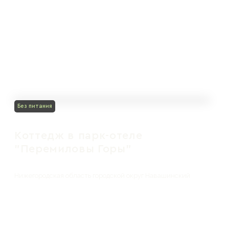
Без питания
Коттедж в парк-отеле
"Перемиловы Горы"
Нижегородская область городской округ Навашинский