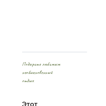
Подарите любимым
необыкновенный
отдых
Этот