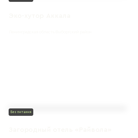
Эко-хутор Аккала
Ленинградская область Выборгский район
Без питания
Загородный отель «Райвола»