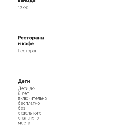
выезда
12.00
Рестораны
и кафе
Ресторан
Дети
Дети до
8 лет
включительно
бесплатно
без
отдельного
спального
места