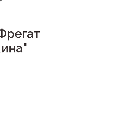
с
 Фрегат
ина"