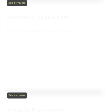
Без питания
Комплекс Karjala Park
Республика Карелия Пряжинский район
Без питания
Усадьба Ромашково