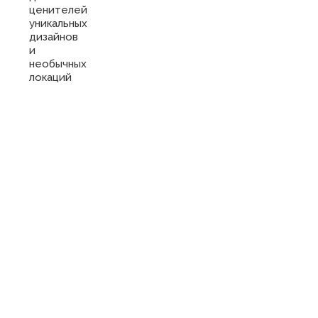
ценителей
уникальных
дизайнов
и
необычных
локаций
Купить
сертификат
в отель