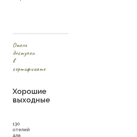
Отель
доступен
в
сертификате
Хорошие
выходные
130
отелей
для