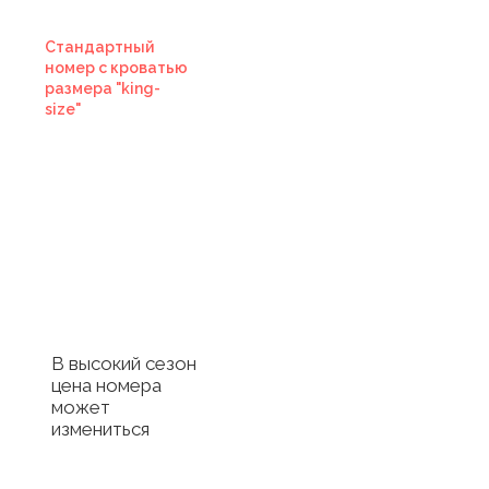
Стандартный
номер с кроватью
размера "king-
size"
Купить
сертификат в
отель
Купить сертификат
с отелем
В высокий сезон
цена номера
может
измениться