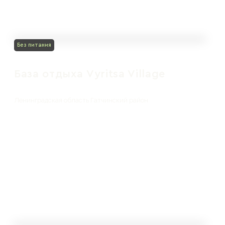
Без питания
База отдыха Vyritsa Village
Ленинградская область Гатчинский район