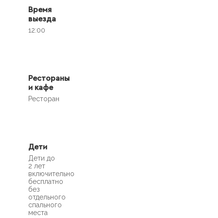
Время
выезда
12:00
Рестораны
и кафе
Ресторан
Дети
Дети до
2 лет
включительно
бесплатно
без
отдельного
спального
места