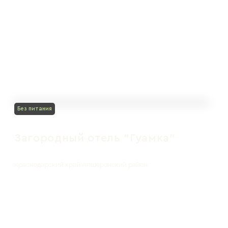
Без питания
Загородный отель "Гуамка"
Краснодарский край Апшеронский район