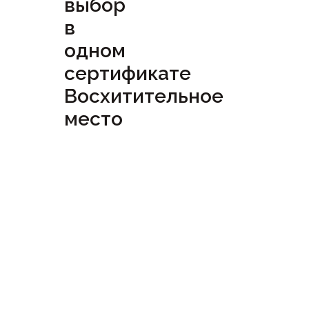
выбор
в
одном
сертификате
Восхитительное
место
Посмотреть
сертификат