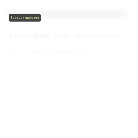
Завтрак включен
Загородный клуб «Жемчужина»
Ленинградская область Приозерский район