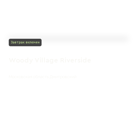
Завтрак включен
Woody Village Riverside
Московская область Дмитровский