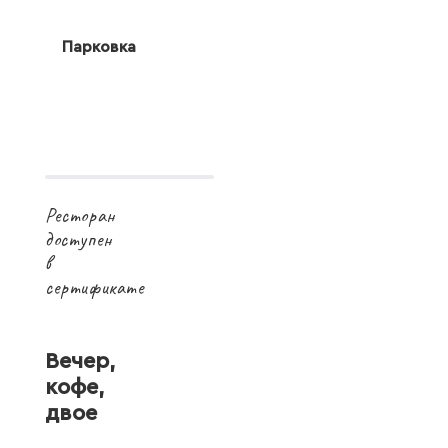
Парковка
Ресторан
доступен
в
сертификате
Вечер,
кофе,
двое