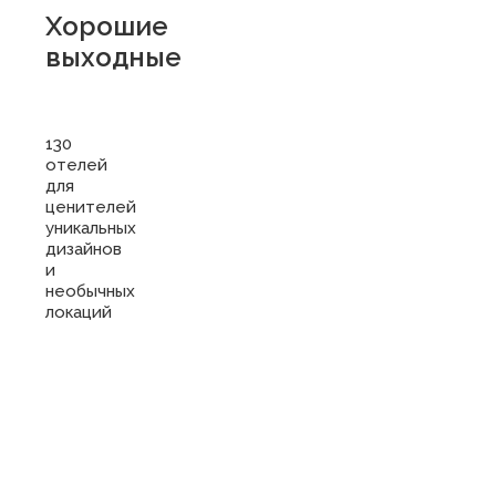
Хорошие
выходные
130
отелей
для
ценителей
уникальных
дизайнов
и
необычных
локаций
Купить
сертификат
в отель