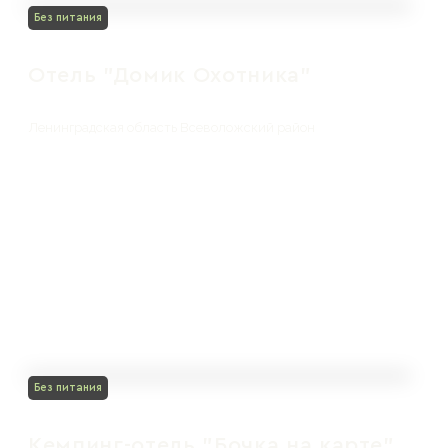
Без питания
Отель "Домик Охотника"
Ленинградская область Всеволожский район
Без питания
Кемпинг-отель "Бочка на карте"