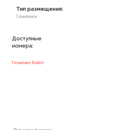
Тип размещения:
Глэмпинги
Доступные
номера:
Глэмпинг Койот
Купить
сертификат в
отель
Купить сертификат
с отелем