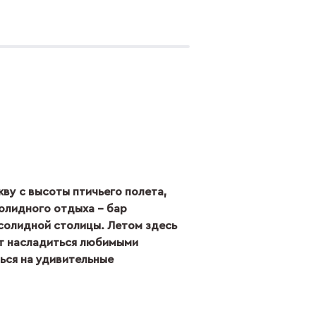
у с высоты птичьего полета,
лидного отдыха – бар
солидной столицы. Летом здесь
ет насладиться любимыми
ься на удивительные