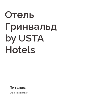
Отель
Гринвальд
by USTA
Hotels
Питание:
Без питания