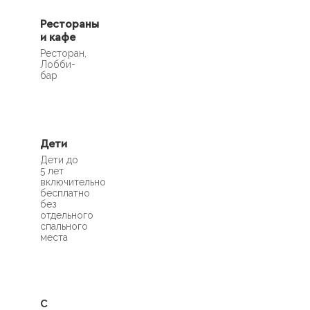
Рестораны
и кафе
Ресторан,
Лобби-
бар
Дети
Дети до
5 лет
включительно
бесплатно
без
отдельного
спального
места
С