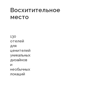
Восхитительное
место
130
отелей
для
ценителей
уникальных
дизайнов
и
необычных
локаций
Купить
сертификат
в отель