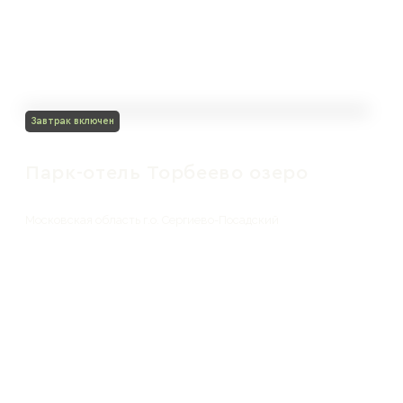
Завтрак включен
Парк-отель Торбеево озеро
Московская область г.о. Сергиево-Посадский