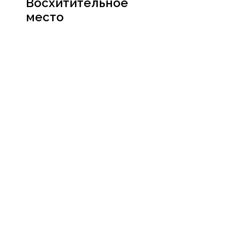
Восхитительное
место
Посмотреть
сертификат
Социальные сети