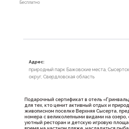
Бесплатно
Условия размеще
Адрес:
природный парк Бажовские места, Сысертс
округ, Свердловская область
Подарочный сертификат в отель «Гринваль
для тех, кто ценит активный отдых и приро
живописном поселке Верхняя Сысерта, пр
номера с великолепными видами на озеро,
уютный ресторан и детскую игровую площад
время на частном пляже, насладиться рыба