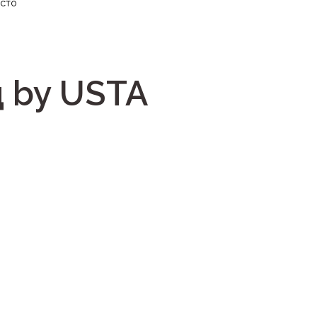
есто
 by USTA