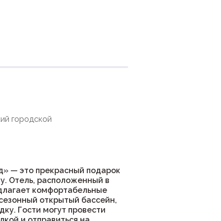
ния
кий городской
д» — это прекрасный подарок
ду. Отель, расположенный в
едлагает комфортабельные
 сезонный открытый бассейн,
ку. Гости могут провести
лкой и отправиться на