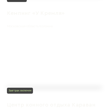
Кемпинг «У Кремля»
Московская область Коломна
Завтрак включен
Центр конного отдыха Караван