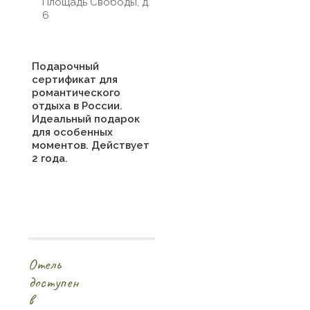
Площадь Cвободы, д.
6
Подарочный
сертификат для
романтического
отдыха в России.
Идеальный подарок
для особенных
моментов. Действует
2 года.
Отель
доступен
в