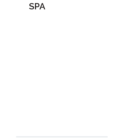
SPA
Посмотреть
сертификат