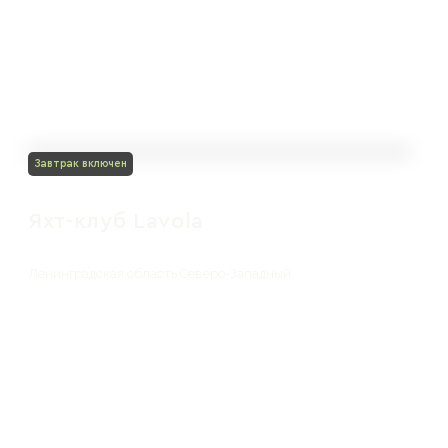
Завтрак включен
Яхт-клуб Lavola
Ленинградская область Северо-Западный