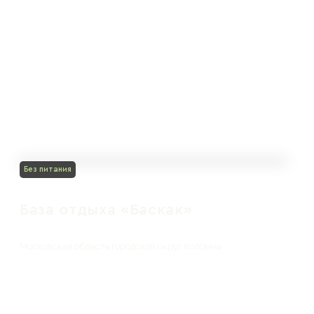
Без питания
База отдыха «Баскак»
Московская область городской округ Коломна