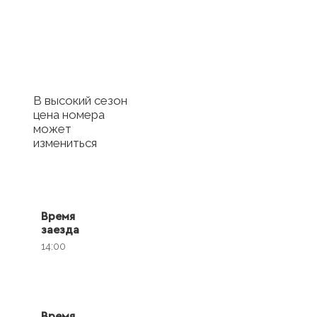
отель
Купить сертификат
с отелем
В высокий сезон
цена номера
может
измениться
Время
заезда
14:00
Время