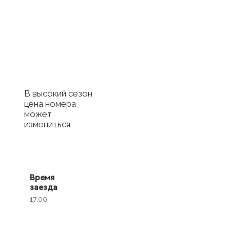
Купить
сертификат в
отель
Купить сертификат
с отелем
В высокий сезон
цена номера
может
измениться
Время
заезда
17:00