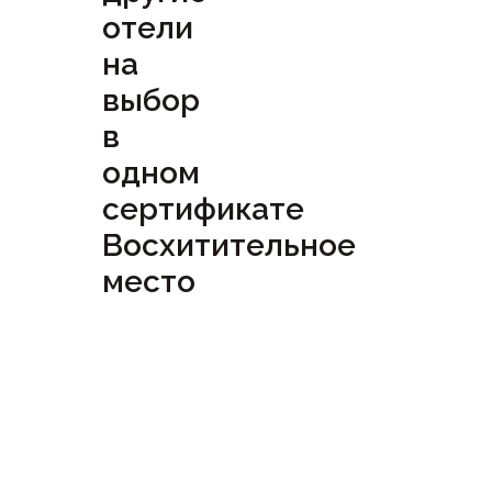
отели
на
выбор
в
одном
сертификате
Восхитительное
место
Посмотреть
сертификат