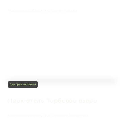
Московская область г.о. Солнечногорск
Завтрак включен
Парк-отель Торбеево озеро
Московская область г.о. Сергиево-Посадский