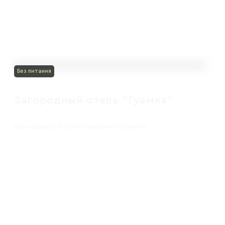
Без питания
Загородный отель "Гуамка"
Краснодарский край Апшеронский район