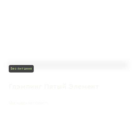
Без питания
Глэмпинг Пятый Элемент
Московская область