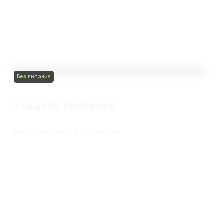
Без питания
Усадьба Гребнево
Московская область г.о. Щёлково