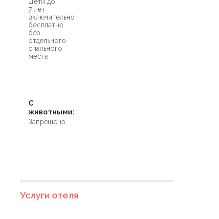
Дети до
7 лет
включительно
бесплатно
без
отдельного
спального
места
С
животными:
Запрещено
Услуги отеля