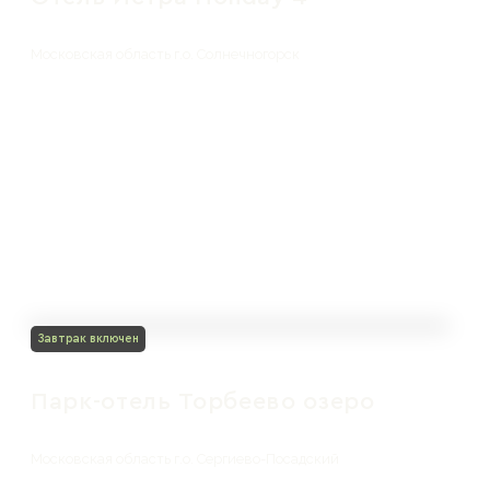
Московская область г.о. Солнечногорск
Завтрак включен
Парк-отель Торбеево озеро
Московская область г.о. Сергиево-Посадский