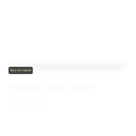
Без питания
Глэмпинг Пятый Элемент
Московская область