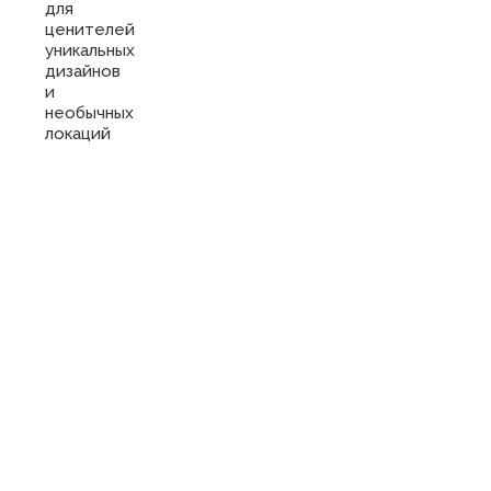
для
ценителей
уникальных
дизайнов
и
необычных
локаций
Купить
сертификат
в отель