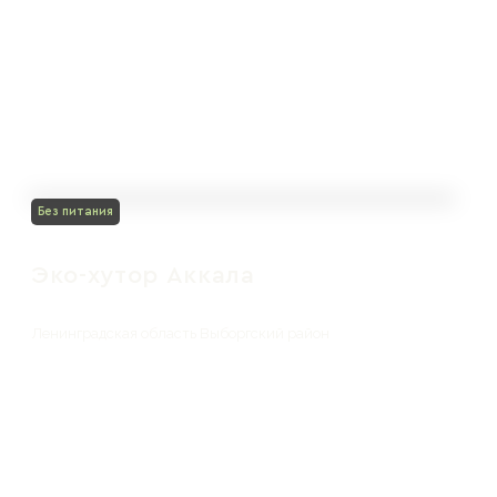
Без питания
Эко-хутор Аккала
Ленинградская область Выборгский район