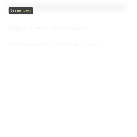
Без питания
Парк-отель «Сойкино»
Ленинградская область Ломоносовский район