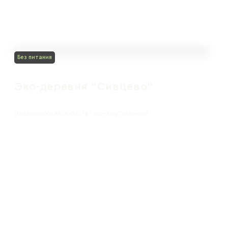
Без питания
Эко-деревня "Сивцево"
Владимирская область Гусь-Хрустальный