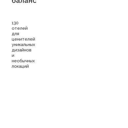
баланс
130
отелей
для
ценителей
уникальных
дизайнов
и
необычных
локаций
Купить
сертификат
в отель