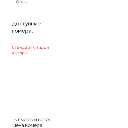
Отель
Доступные
номера:
Стандарт с видом
на горы
Купить
сертификат в
отель
Купить сертификат
с отелем
В высокий сезон
цена номера