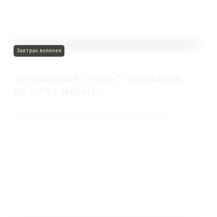
Завтрак включен
Загородный отель "Гринвальд
by USTA Hotels"
Свердловская область Сысертский городской округ