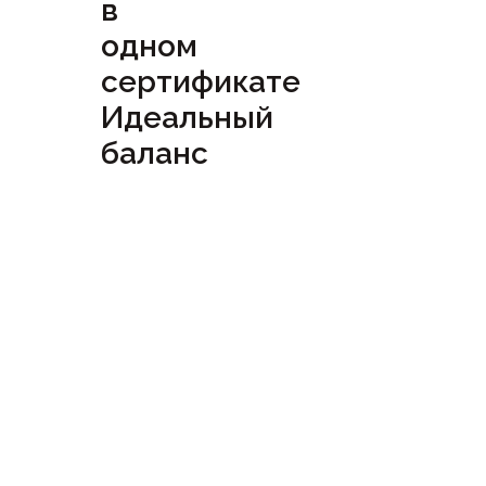
в
одном
сертификате
Идеальный
баланс
Посмотреть
сертификат