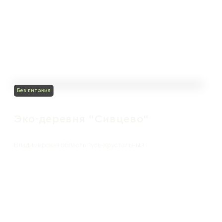
Без питания
Эко-деревня "Сивцево"
Владимирская область Гусь-Хрустальный