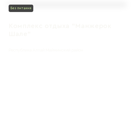
Без питания
Комплекс отдыха "Манжерок
Шале"
Республика Алтай Майминский район