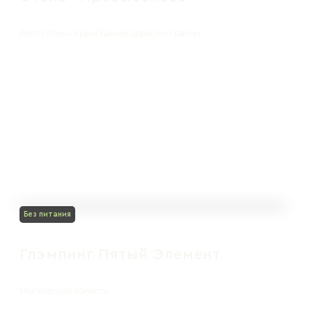
Республика Крым Бахчисарайский район
Без питания
Глэмпинг Пятый Элемент
Московская область