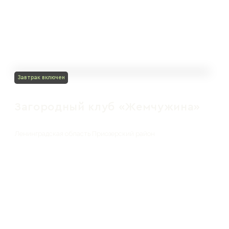
Завтрак включен
Загородный клуб «Жемчужина»
Ленинградская область Приозерский район