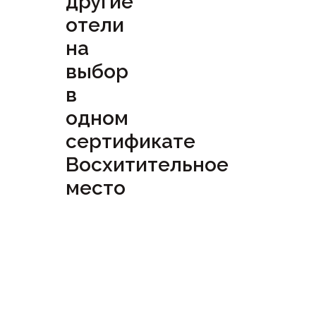
другие
отели
на
выбор
в
одном
сертификате
Восхитительное
место
Посмотреть
сертификат