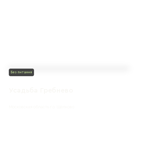
Без питания
Усадьба Гребнево
Московская область г.о. Щёлково