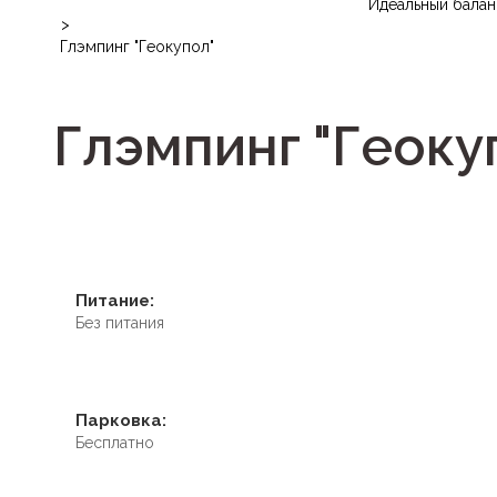
Идеальный балан
>
Глэмпинг "Геокупол"
Глэмпинг "Геоку
Питание:
Без питания
Парковка:
Бесплатно