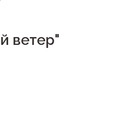
т
й ветер"