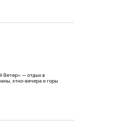
ния
й Ветер» — отдых в
чаны, этно-вечера и горы