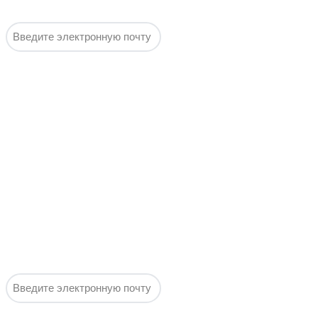
воды!
Подписаться
Выгодные
оповещения:
Горячие
предложения
недели по
самым
выгодным
ценам, без
спама и
воды!
Подписаться