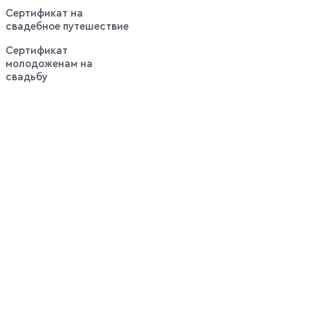
Сертификат на
свадебное путешествие
Сертификат
молодоженам на
свадьбу
Выгодные
оповещения:
Горячие
предложения
недели по
самым
выгодным
ценам, без
спама и