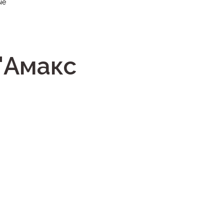
ые
"Амакс