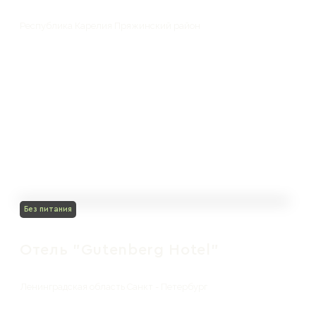
Республика Карелия Пряжинский район
Без питания
Отель "Gutenberg Hotel"
Ленинградская область Санкт - Петербург