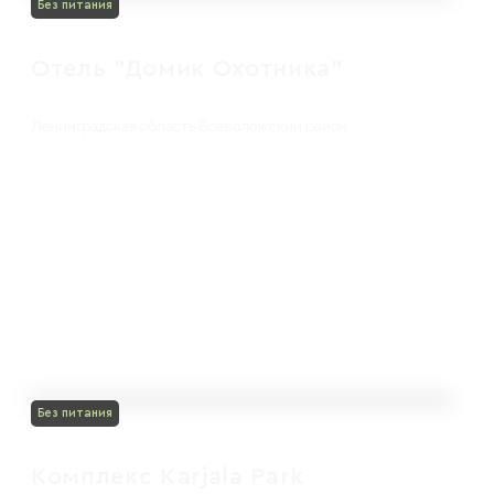
Без питания
Отель "Домик Охотника"
Ленинградская область Всеволожский район
Без питания
Комплекс Karjala Park