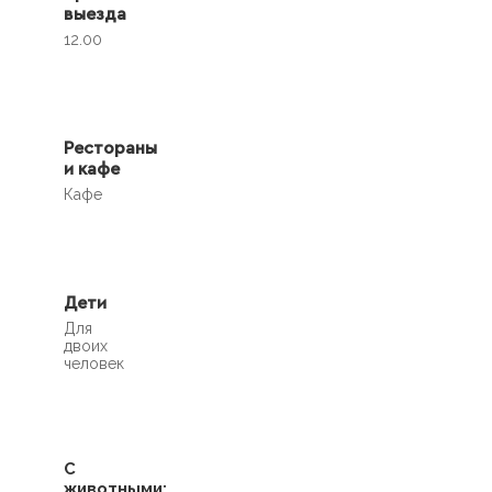
выезда
12.00
Рестораны
и кафе
Кафе
Дети
Для
двоих
человек
С
животными: