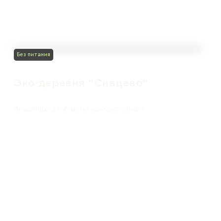
Без питания
Эко-деревня "Сивцево"
Владимирская область Гусь-Хрустальный