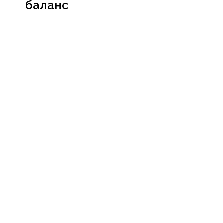
баланс
Посмотреть
сертификат
Социальные сети
Мессенджеры